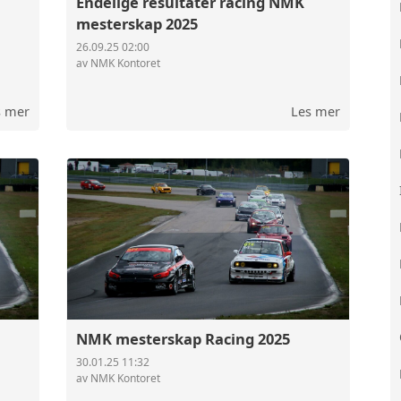
Endelige resultater racing NMK
mesterskap 2025
26.09.25 02:00
av NMK Kontoret
s mer
Les mer
NMK mesterskap Racing 2025
30.01.25 11:32
av NMK Kontoret