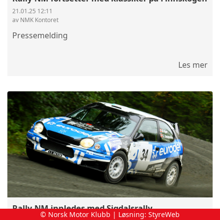
21.01.25 12:11
av NMK Kontoret
Pressemelding
Les mer
Rally-NM innledes med Sigdalsrally
© Norsk Motor Klubb | Løsning:
StyreWeb