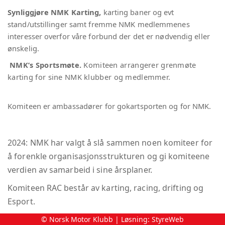
Synliggjøre NMK Karting,
karting baner og evt
stand/utstillinger samt fremme NMK medlemmenes
interesser overfor våre forbund der det er nødvendig eller
ønskelig.
NMK’s Sportsmøte.
K
omiteen arrangerer grenmøte
karting for sine NMK klubber og medlemmer.
Komiteen er ambassadører for gokartsporten og for NMK.
2024: NMK har valgt å slå sammen noen komiteer for
å forenkle organisasjonsstrukturen og gi komiteene
verdien av samarbeid i sine årsplaner.
Komiteen RAC består av karting, racing, drifting og
Esport.
© Norsk Motor Klubb | Løsning:
StyreWeb