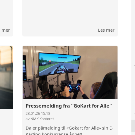
s mer
Les mer
Pressemelding fra ''GoKart for Alle''
23.01.26 15:18
av NMK Kontoret
Da er påmelding til «Gokart for Alle» sin E-
Karting konkurranse åpnet!