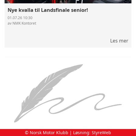
Nye kvalla til Landsfinale senior!
01.07.26 10:30
av NMK Kontoret
Les mer
© Norsk Motor Klubb | Løsning:
StyreWeb