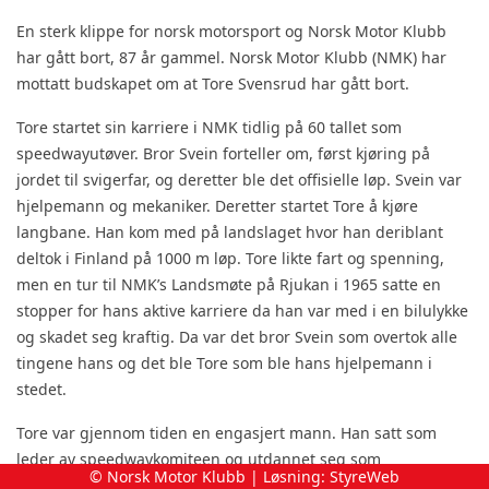
En sterk klippe for norsk motorsport og Norsk Motor Klubb
har gått bort, 87 år gammel. Norsk Motor Klubb (NMK) har
mottatt budskapet om at Tore Svensrud har gått bort.
Tore startet sin karriere i NMK tidlig på 60 tallet som
speedwayutøver. Bror Svein forteller om, først kjøring på
jordet til svigerfar, og deretter ble det offisielle løp. Svein var
hjelpemann og mekaniker. Deretter startet Tore å kjøre
langbane. Han kom med på landslaget hvor han deriblant
deltok i Finland på 1000 m løp. Tore likte fart og spenning,
men en tur til NMK’s Landsmøte på Rjukan i 1965 satte en
stopper for hans aktive karriere da han var med i en bilulykke
og skadet seg kraftig. Da var det bror Svein som overtok alle
tingene hans og det ble Tore som ble hans hjelpemann i
stedet.
Tore var gjennom tiden en engasjert mann. Han satt som
leder av speedwaykomiteen og utdannet seg som
© Norsk Motor Klubb | Løsning:
StyreWeb
speedwaydommer. Han likte å engasjere seg i klubbarbeid og