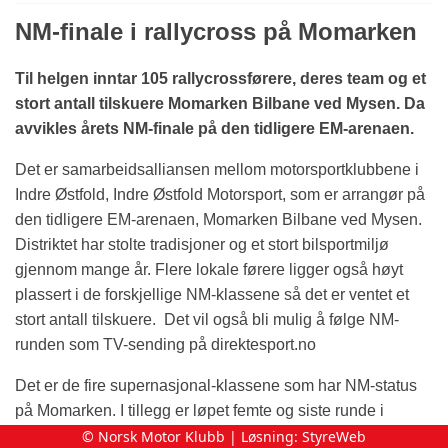
NM-finale i rallycross på Momarken
Til helgen inntar 105 rallycrossførere, deres team og et
stort antall tilskuere Momarken Bilbane ved Mysen. Da
avvikles årets NM-finale på den tidligere EM-arenaen.
Det er samarbeidsalliansen mellom motorsportklubbene i
Indre Østfold, Indre Østfold Motorsport, som er arrangør på
den tidligere EM-arenaen, Momarken Bilbane ved Mysen.
Distriktet har stolte tradisjoner og et stort bilsportmiljø
gjennom mange år. Flere lokale førere ligger også høyt
plassert i de forskjellige NM-klassene så det er ventet et
stort antall tilskuere. Det vil også bli mulig å følge NM-
runden som TV-sending på direktesport.no
Det er de fire supernasjonal-klassene som har NM-status
på Momarken. I tillegg er løpet femte og siste runde i
© Norsk Motor Klubb | Løsning:
StyreWeb
norgescupen for juniorer, og for historisk klasse. Løpet