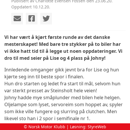
Publisert av Charlotte Evensen Fossen den 23.06.20.
Oppdatert 10.12.20.
Vi har vært å kjørt første runde av det danske
mesterskapet! Med bare tre stykker på to biler har
vi ikke hatt tid til å legge ut noen oppdateringer. Vi
dro til med seier på Lise og 4 plass på Johny!
Innledende omganger gikk jevnt bra for Lise og hun
kjørte seg inn til beste spor i finalen.
Hun dro starten og ledet fra start til mål, selvom hun
var sterkt presset av Steinsholt hele veien!
Johny hadde mye småplunder med bilen hele helgen.
Oljelampe som lyset, servoreim som hoppet av, spyler
som ikke ville fungere og slurring på clutchen. Men
likevel sto han i 2 spor i semifinale nr 1.
Han kom inn som nr 2 i semifinalen og stod dermed i 4
© Norsk Motor Klubb | Løsning:
StyreWeb