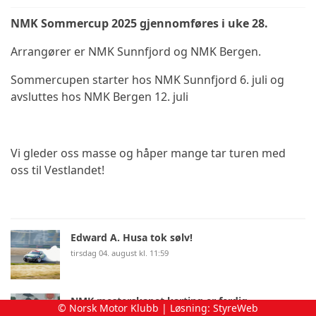
NMK Sommercup 2025 gjennomføres i uke 28.
Arrangører er NMK Sunnfjord og NMK Bergen.
Sommercupen starter hos NMK Sunnfjord 6. juli og
avsluttes hos NMK Bergen 12. juli
Vi gleder oss masse og håper mange tar turen med
oss til Vestlandet!
Edward A. Husa tok sølv!
tirsdag 04. august kl. 11:59
NMK mesterskapet karting er ferdig
© Norsk Motor Klubb | Løsning:
StyreWeb