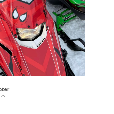
oter
.25.