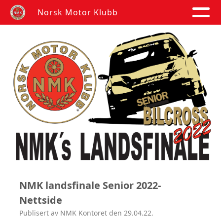
Norsk Motor Klubb
NMK landsfinale Senior 2022-
Nettside
Publisert av NMK Kontoret den 29.04.22.