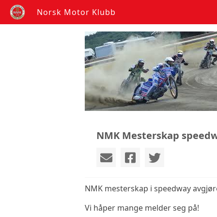
Norsk Motor Klubb
NMK Mesterskap speedw
NMK mesterskap i speedway avgjøres
Vi håper mange melder seg på!