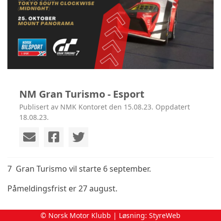
NM Gran Turismo - Esport
Publisert av NMK Kontoret den 15.08.23. Oppdatert
18.08.23.
7 Gran Turismo vil starte 6 september.
Påmeldingsfrist er 27 august.
© Norsk Motor Klubb | Løsning:
StyreWeb
Her er det muligheter for alle SIM kjørere å delta.