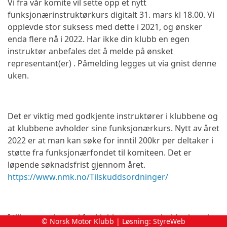
Vi fra vår komite vil sette opp et nytt
funksjonærinstruktørkurs digitalt 31. mars kl 18.00. Vi
opplevde stor suksess med dette i 2021, og ønsker
enda flere nå i 2022. Har ikke din klubb en egen
instruktør anbefales det å melde på ønsket
representant(er) . Påmelding legges ut via gnist denne
uken.
Det er viktig med godkjente instruktører i klubbene og
at klubbene avholder sine funksjonærkurs. Nytt av året
2022 er at man kan søke for inntil 200kr per deltaker i
støtte fra funksjonærfondet til komiteen. Det er
løpende søknadsfrist gjennom året.
https://www.nmk.no/Tilskuddsordninger/
I tillegg opplever vi fra klubbene som avholder kurs i
© Norsk Motor Klubb | Løsning:
StyreWeb