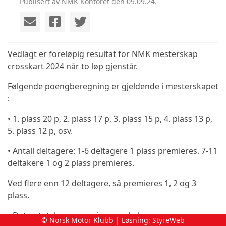
Publisert av NMK Kontoret den 09.09.24.
Vedlagt er foreløpig resultat for NMK mesterskap
crosskart 2024 når to løp gjenstår.
Følgende poengberegning er gjeldende i mesterskapet
:
• 1. plass 20 p, 2. plass 17 p, 3. plass 15 p, 4. plass 13 p,
5. plass 12 p, osv.
• Antall deltagere: 1-6 deltagere 1 plass premieres. 7-11
deltakere 1 og 2 plass premieres.
Ved flere enn 12 deltagere, så premieres 1, 2 og 3
plass.
• Det er totalsummen gjennom hele sesongen som
© Norsk Motor Klubb | Løsning:
StyreWeb