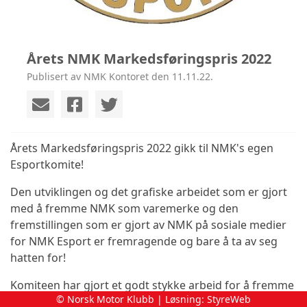
Årets NMK Markedsføringspris 2022
Publisert av NMK Kontoret den 11.11.22.
Årets Markedsføringspris 2022 gikk til NMK's egen
Esportkomite!
Den utviklingen og det grafiske arbeidet som er gjort
med å fremme NMK som varemerke og den
fremstillingen som er gjort av NMK på sosiale medier
for NMK Esport er fremragende og bare å ta av seg
hatten for!
Komiteen har gjort et godt stykke arbeid for å fremme
© Norsk Motor Klubb | Løsning:
StyreWeb
esporten og NMK og har på den tiden komiteen har