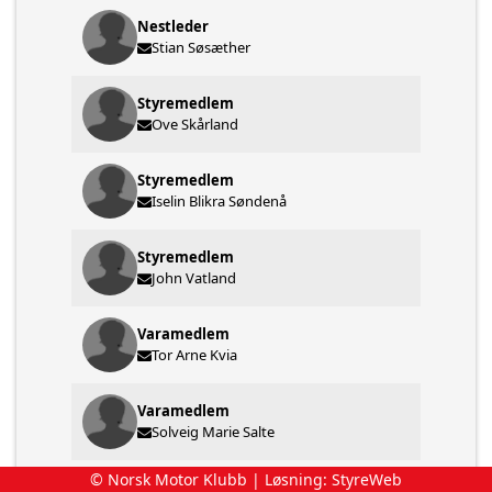
Nestleder
Stian Søsæther
Styremedlem
Ove Skårland
Styremedlem
Iselin Blikra Søndenå
Styremedlem
John Vatland
Varamedlem
Tor Arne Kvia
Varamedlem
Solveig Marie Salte
© Norsk Motor Klubb | Løsning:
StyreWeb