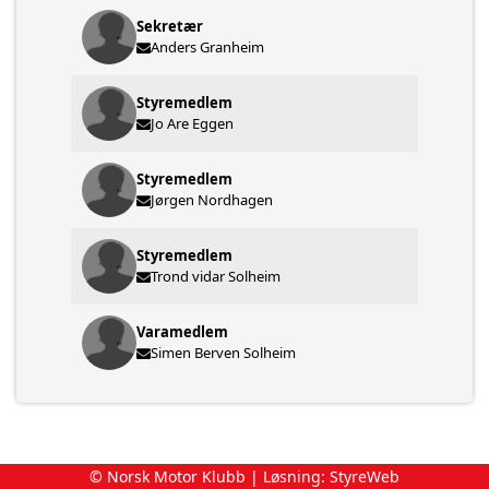
Sekretær
Anders Granheim
Styremedlem
Jo Are Eggen
Styremedlem
Jørgen Nordhagen
Styremedlem
Trond vidar Solheim
Varamedlem
Simen Berven Solheim
© Norsk Motor Klubb | Løsning:
StyreWeb