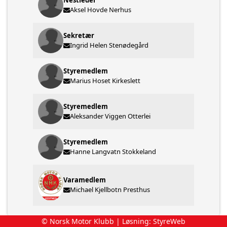
Nestleder
Aksel Hovde Nerhus
Sekretær
Ingrid Helen Stenødegård
Styremedlem
Marius Hoset Kirkeslett
Styremedlem
Aleksander Viggen Otterlei
Styremedlem
Hanne Langvatn Stokkeland
Varamedlem
Michael Kjellbotn Presthus
© Norsk Motor Klubb | Løsning:
StyreWeb