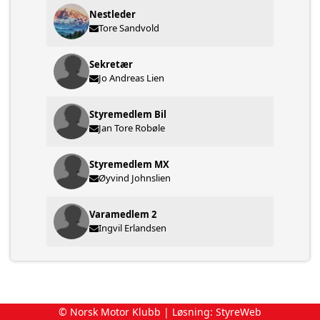
Nestleder
Tore Sandvold
Sekretær
Jo Andreas Lien
Styremedlem Bil
Jan Tore Robøle
Styremedlem MX
Øyvind Johnslien
Varamedlem 2
Ingvil Erlandsen
© Norsk Motor Klubb | Løsning:
StyreWeb