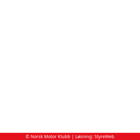
© Norsk Motor Klubb | Løsning:
StyreWeb