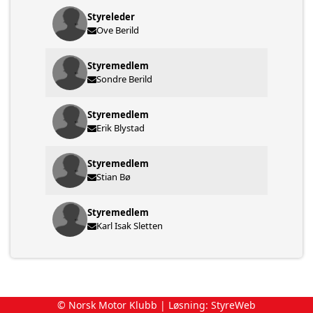
Styreleder
Ove Berild
Styremedlem
Sondre Berild
Styremedlem
Erik Blystad
Styremedlem
Stian Bø
Styremedlem
Karl Isak Sletten
© Norsk Motor Klubb | Løsning:
StyreWeb