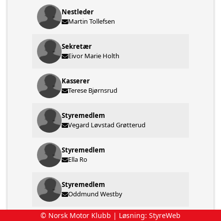
Nestleder
Martin Tollefsen
Sekretær
Eivor Marie Holth
Kasserer
Terese Bjørnsrud
Styremedlem
Vegard Løvstad Grøtterud
Styremedlem
Ella Ro
Styremedlem
Oddmund Westby
© Norsk Motor Klubb | Løsning:
StyreWeb