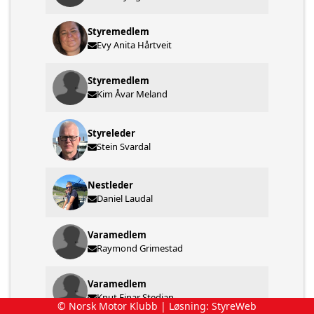
Styremedlem
Evy Anita Hårtveit
Styremedlem
Kim Åvar Meland
Styreleder
Stein Svardal
Nestleder
Daniel Laudal
Varamedlem
Raymond Grimestad
Varamedlem
Knut Einar Stedjan
© Norsk Motor Klubb | Løsning:
StyreWeb