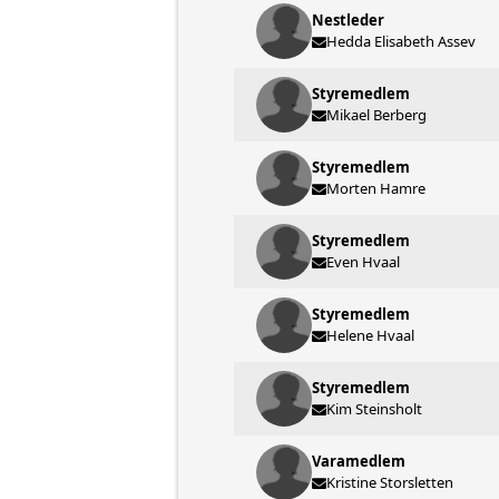
Nestleder
Hedda Elisabeth Assev
Styremedlem
Mikael Berberg
Styremedlem
Morten Hamre
Styremedlem
Even Hvaal
Styremedlem
Helene Hvaal
Styremedlem
Kim Steinsholt
Varamedlem
Kristine Storsletten