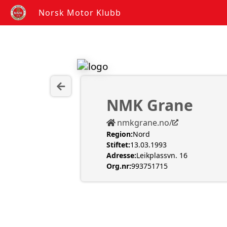
Norsk Motor Klubb
NMK Grane
nmkgrane.no/
Region:
Nord
Stiftet:
13.03.1993
Adresse:
Leikplassvn. 16
Org.nr:
993751715