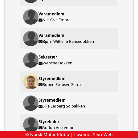
Varamedlem
Nils Ove Embre
Varamedlem
Bjørn Wilhelm Ransedokken
Sekretær
Wenche Dokken
Styremedlem
Ruben Stubsve Setra
Styremedlem
Silje Lerberg Solbakken
Styreleder
Audun Vestenfor
© Norsk Motor Klubb | Løsning:
StyreWeb