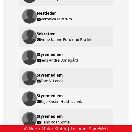
Nestleder
Veronica Mjærum
Sekretær
Anne-Karine Furulund Brække
Styremedlem
Jens Andre Bønøgård
Styremedlem
Tom V. Lervik
Styremedlem
Silje Kristin Holth Lervik
Styremedlem
Hans Roar Sørlie
© Norsk Motor Klubb | Løsning:
StyreWeb