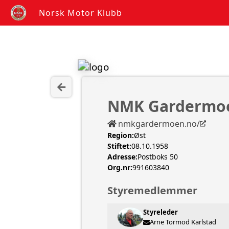
Norsk Motor Klubb
NMK Gardermo
nmkgardermoen.no/
Region:
Øst
Stiftet:
08.10.1958
Adresse:
Postboks 50
Org.nr:
991603840
Styremedlemmer
Styreleder
Arne Tormod Karlstad