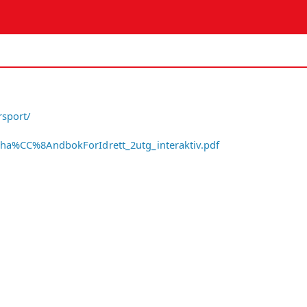
rsport/
8ha%CC%8AndbokForIdrett_2utg_interaktiv.pdf