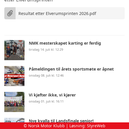
Resultat etter Elverumsprinten 2026.pdf
NMK mesterskapet karting er ferdig
tirsdag 14. juli kl. 12:29
Påmeldingen til årets sportsmøte er åpnet
onsdag 08. juli kl. 12:46
Vi kjefter ikke, vi kjører
onsdag 01. juli kl. 16:11
Nye kvalla til Landsfinale senior!
© Norsk Motor Klubb | Løsning:
StyreWeb
onsdag 01. juli kl. 10:30