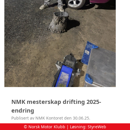
NMK mesterskap drifting 2025-
endring
Publisert av NMK Kontoret den 30.06.25.
© Norsk Motor Klubb | Løsning:
StyreWeb