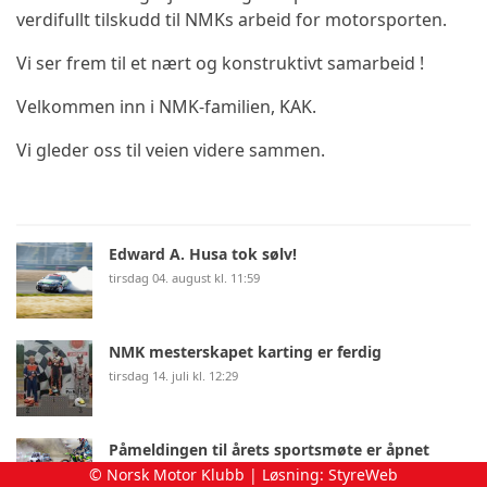
verdifullt tilskudd til NMKs arbeid for motorsporten.
Vi ser frem til et nært og konstruktivt samarbeid !
Velkommen inn i NMK-familien, KAK.
Vi gleder oss til veien videre sammen.
Edward A. Husa tok sølv!
tirsdag 04. august kl. 11:59
NMK mesterskapet karting er ferdig
tirsdag 14. juli kl. 12:29
Påmeldingen til årets sportsmøte er åpnet
© Norsk Motor Klubb | Løsning:
StyreWeb
onsdag 08. juli kl. 12:46