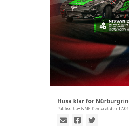
Husa klar for Nürburgrin
Publisert av NMK Kontoret den 17.06