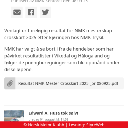
Publisert av NMK Kontoret den 08.09.25.
Vedlagt er foreløpig resultat for NMK mesterskap
crosskart 2025 etter kjøringen hos NMK Trysil.
NMK har valgt å se bort i fra de hendelser som har
påvirket resultatlister i Vikedal og Hålogaland og
følger de poengberegninger som ble oppnådd under
disse løpene.
Resultat NMK Mester Crosskart 2025 _pr 080925.pdf
Edward A. Husa tok sølv!
tirsdag 04. august kl. 11:59
© Norsk Motor Klubb | Løsning:
StyreWeb